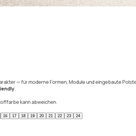
16
17
18
19
20
21
22
23
24
arakter — für moderne Formen, Module und eingebaute Polste
riendly
.
Stofffarbe kann abweichen.
16
17
18
19
20
21
22
23
24