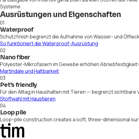
Systeme
Ausrüstungen und Eigenschaften
01
Waterproof
Schutzfinish begrenzt die Aufnahme von Wasser- und Ölflecke
So funktioniert die Waterproof-Ausrüstung
02
Nano fiber
Polyester-Mikrofasern im Gewebe erhöhen Abriebfestigkeit 
Martindale und Haltbarkeit
03
Pet's friendly
Für den Alltag in Haushalten mit Tieren — begrenzt sichtbar
Stoffwahl mit Haustieren
04
Loop pile
Loop-pile construction creates a soft, three-dimensional su