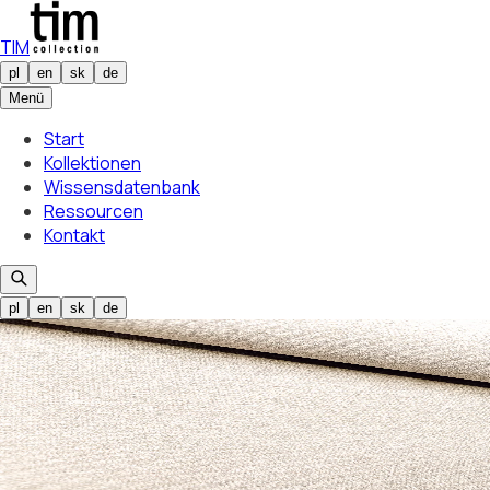
TIM
pl
en
sk
de
Menü
Start
Kollektionen
Wissensdatenbank
Ressourcen
Kontakt
pl
en
sk
de
Gewählte Farbe
Foxy 01
01
Gewählte Farbe
Foxy 01
01
/
24