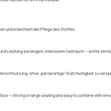
n und erleichtert die Pflege des Stoffes.
und Leistung bei langem, intensivem Gebrauch — echte Verst
e Verschmutzung, ohne „panzerartige“ Kratzfestigkeit zu vers
rface — strong on large seating and easy to combine with smo