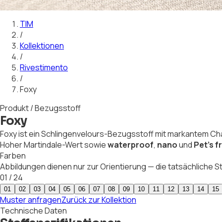
01
02
03
04
05
06
07
08
09
10
11
12
13
14
15
TIM
/
Kollektionen
/
Rivestimento
/
Foxy
Produkt / Bezugsstoff
Foxy
Foxy ist ein Schlingenvelours-Bezugsstoff mit markantem Ch
Hoher Martindale-Wert sowie
waterproof
,
nano
und
Pet's f
Farben
Abbildungen dienen nur zur Orientierung — die tatsächliche 
01
/
24
01
02
03
04
05
06
07
08
09
10
11
12
13
14
15
Muster anfragen
Zurück zur Kollektion
Technische Daten