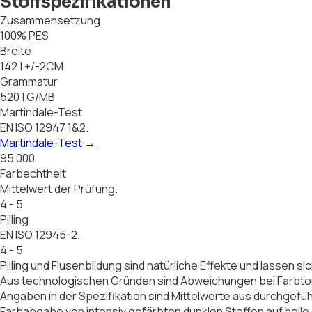
Stoffspezifikationen
Zusammensetzung
100% PES
Breite
142 | +/-2CM
Grammatur
520 | G/MB
Martindale-Test
EN ISO 12947 1&2.
Martindale-Test
→
95 000
Farbechtheit
Mittelwert der Prüfung.
4 - 5
Pilling
EN ISO 12945-2.
4 - 5
Pilling und Flusenbildung sind natürliche Effekte und lassen si
Aus technologischen Gründen sind Abweichungen bei Farbton 
Angaben in der Spezifikation sind Mittelwerte aus durchgefü
Farbabgabe von intensiv gefärbten dunklen Stoffen auf helle 