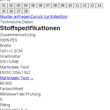
01
02
03
04
05
06
07
08
09
10
11
12
13
14
15
16
17
18
Muster anfragen
Zurück zur Kollektion
Technische Daten
Stoffspezifikationen
Zusammensetzung
100% PES
Breite
140 | +/-2CM
Grammatur
510 | G/MB
Martindale-Test
EN ISO 12947 1&2.
Martindale-Test
→
80 000
Farbechtheit
Mittelwert der Prüfung.
5
Pilling