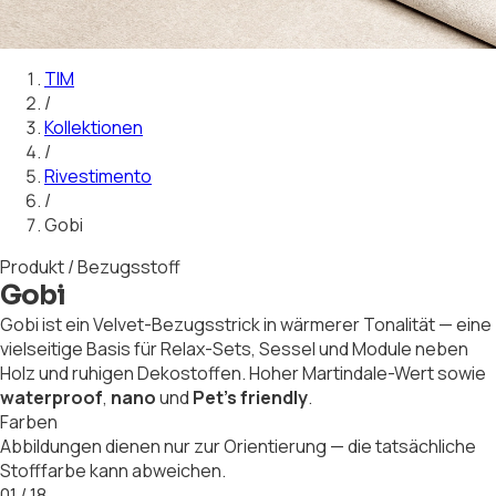
01
02
03
04
05
06
07
08
09
10
11
12
13
14
15
16
17
18
TIM
/
Kollektionen
/
Rivestimento
/
Gobi
Produkt / Bezugsstoff
Gobi
Gobi ist ein Velvet-Bezugsstrick in wärmerer Tonalität — eine
vielseitige Basis für Relax-Sets, Sessel und Module neben
Holz und ruhigen Dekostoffen. Hoher Martindale-Wert sowie
waterproof
,
nano
und
Pet's friendly
.
Farben
Abbildungen dienen nur zur Orientierung — die tatsächliche
Stofffarbe kann abweichen.
01
/
18