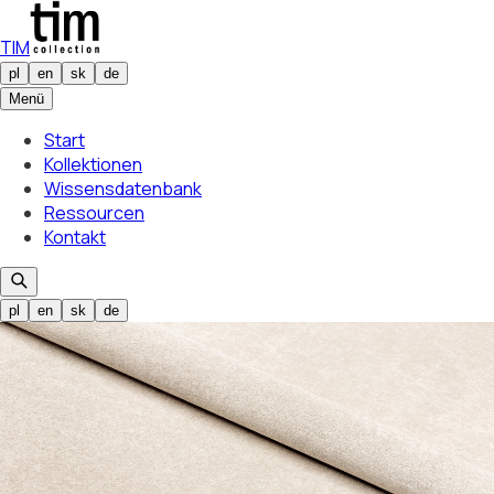
TIM
pl
en
sk
de
Menü
Start
Kollektionen
Wissensdatenbank
Ressourcen
Kontakt
pl
en
sk
de
Gewählte Farbe
Gobi 01
01
Gewählte Farbe
Gobi 01
01
/
18