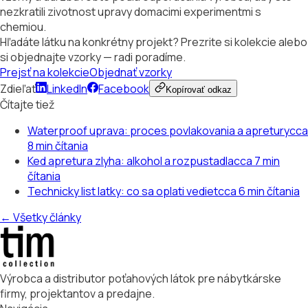
nezkratili zivotnost upravy domacimi experimentmi s
chemiou.
Hľadáte látku na konkrétny projekt? Prezrite si kolekcie alebo
si objednajte vzorky — radi poradíme.
Prejsť na kolekcie
Objednať vzorky
Zdieľať
LinkedIn
Facebook
Kopírovať odkaz
Čítajte tiež
Waterproof uprava: proces povlakovania a apretury
cca
8 min čítania
Ked apretura zlyha: alkohol a rozpustadla
cca 7 min
čítania
Technicky list latky: co sa oplati vediet
cca 6 min čítania
← Všetky články
Výrobca a distributor poťahových látok pre nábytkárske
firmy, projektantov a predajne.