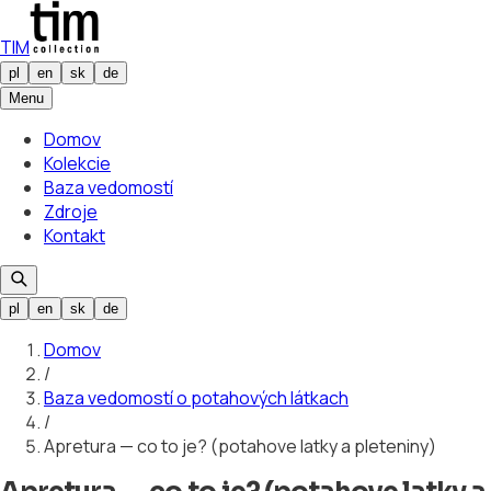
TIM
pl
en
sk
de
Menu
Domov
Kolekcie
Baza vedomostí
Zdroje
Kontakt
pl
en
sk
de
Domov
/
Baza vedomostí o potahových látkach
/
Apretura — co to je? (potahove latky a pleteniny)