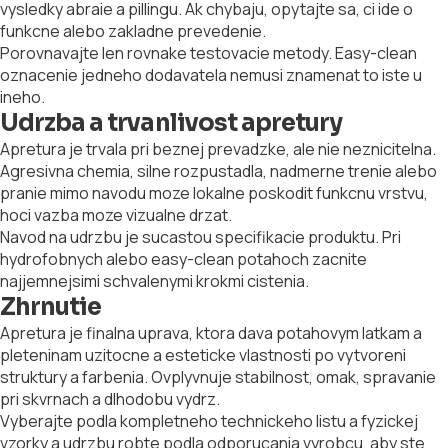
vysledky abraie a pillingu. Ak chybaju, opytajte sa, ci ide o
funkcne alebo zakladne prevedenie.
Porovnavajte len rovnake testovacie metody. Easy-clean
oznacenie jedneho dodavatela nemusi znamenat to iste u
ineho.
Udrzba a trvanlivost apretury
Apretura je trvala pri beznej prevadzke, ale nie neznicitelna.
Agresivna chemia, silne rozpustadla, nadmerne trenie alebo
pranie mimo navodu moze lokalne poskodit funkcnu vrstvu,
hoci vazba moze vizualne drzat.
Navod na udrzbu je sucastou specifikacie produktu. Pri
hydrofobnych alebo easy-clean potahoch zacnite
najjemnejsimi schvalenymi krokmi cistenia.
Zhrnutie
Apretura je finalna uprava, ktora dava potahovym latkam a
pleteninam uzitocne a esteticke vlastnosti po vytvoreni
struktury a farbenia. Ovplyvnuje stabilnost, omak, spravanie
pri skvrnach a dlhodobu vydrz.
Vyberajte podla kompletneho technickeho listu a fyzickej
vzorky a udrzbu robte podla odporucania vyrobcu, aby ste