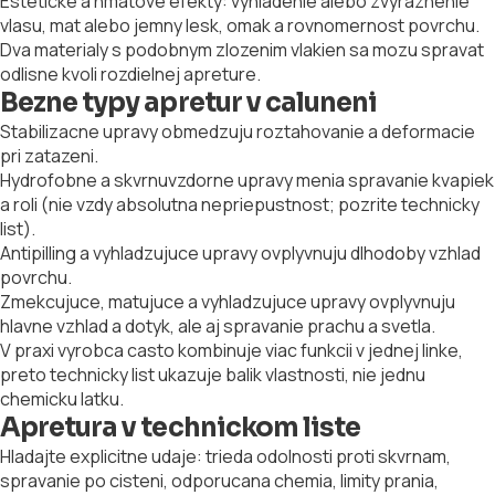
Esteticke a hmatove efekty: vyhladenie alebo zvyraznenie
vlasu, mat alebo jemny lesk, omak a rovnomernost povrchu.
Dva materialy s podobnym zlozenim vlakien sa mozu spravat
odlisne kvoli rozdielnej apreture.
Bezne typy apretur v caluneni
Stabilizacne upravy obmedzuju roztahovanie a deformacie
pri zatazeni.
Hydrofobne a skvrnuvzdorne upravy menia spravanie kvapiek
a roli (nie vzdy absolutna nepriepustnost; pozrite technicky
list).
Antipilling a vyhladzujuce upravy ovplyvnuju dlhodoby vzhlad
povrchu.
Zmekcujuce, matujuce a vyhladzujuce upravy ovplyvnuju
hlavne vzhlad a dotyk, ale aj spravanie prachu a svetla.
V praxi vyrobca casto kombinuje viac funkcii v jednej linke,
preto technicky list ukazuje balik vlastnosti, nie jednu
chemicku latku.
Apretura v technickom liste
Hladajte explicitne udaje: trieda odolnosti proti skvrnam,
spravanie po cisteni, odporucana chemia, limity prania,