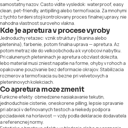
samostatny nazov. Casto vidite vysledok: waterproof, easy
clean, pet-friendly, antipilling alebo termofixacia. Za mnohymi
z tychto tvrdeni stoji kontrolovany proces finalnej upravy, nie
nahodna vlastnost suroveho vlakna.
Kde je apretura v procese vyroby
Jednoduchy retazec: vznik struktury (tkanina alebo
pletenina), farbenie, potom finalna uprava — apretura. Az
potom metraz ide do velkoobchodu a k vyrobcovi nabytku.
Pri calunenych pleteninach je apretura obzvlast dolezita,
lebo material musi zniest napatie na forme, ohyby v rohoch a
opakovane pouzivanie bez deformacie okrajov. Stabilizacia
rozmerov a termofixacia su bezne pri velvetovych a
pleteninovych kolekciach.
Co apretura moze zmenit
Funkcne efekty: obmedzene nasiakavanie tekutin,
jednoduchsie cistenie, oneskorene pilling, lepsie spravanie
pri abracii v definovanych testoch a niekedy podpora
poziadaviek na horlavost — vzdy podla deklaracie dodavatela
a referencnej normy.