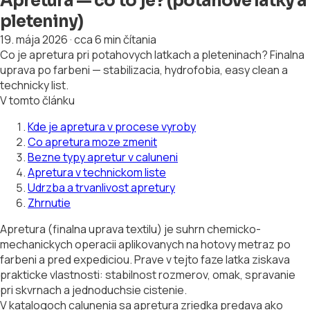
Apretura — co to je? (potahove latky a
pleteniny)
19. mája 2026
·
cca 6 min čítania
Co je apretura pri potahovych latkach a pleteninach? Finalna
uprava po farbeni — stabilizacia, hydrofobia, easy clean a
technicky list.
V tomto článku
Kde je apretura v procese vyroby
Co apretura moze zmenit
Bezne typy apretur v caluneni
Apretura v technickom liste
Udrzba a trvanlivost apretury
Zhrnutie
Apretura (finalna uprava textilu) je suhrn chemicko-
mechanickych operacii aplikovanych na hotovy metraz po
farbeni a pred expediciou. Prave v tejto faze latka ziskava
prakticke vlastnosti: stabilnost rozmerov, omak, spravanie
pri skvrnach a jednoduchsie cistenie.
V katalogoch calunenia sa apretura zriedka predava ako