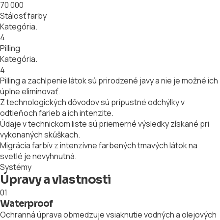
70 000
Stálosť farby
Kategória.
4
Pilling
Kategória.
4
Pilling a zachlpenie látok sú prirodzené javy a nie je možné ich
úplne eliminovať.
Z technologických dôvodov sú prípustné odchýlky v
odtieňoch farieb a ich intenzite.
Údaje v technickom liste sú priemerné výsledky získané pri
vykonaných skúškach.
Migrácia farbív z intenzívne farbených tmavých látok na
svetlé je nevyhnutná.
Systémy
Úpravy a vlastnosti
01
Waterproof
Ochranná úprava obmedzuje vsiaknutie vodných a olejových