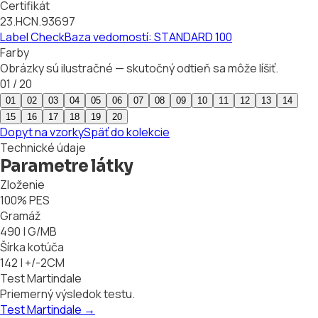
Certifikát
23.HCN.93697
Label Check
Baza vedomostí: STANDARD 100
Farby
Obrázky sú ilustračné — skutočný odtieň sa môže líšiť.
01
/
20
01
02
03
04
05
06
07
08
09
10
11
12
13
14
15
16
17
18
19
20
Dopyt na vzorky
Späť do kolekcie
Technické údaje
Parametre látky
Zloženie
100% PES
Gramáž
490 | G/MB
Šírka kotúča
142 | +/-2CM
Test Martindale
Priemerný výsledok testu.
Test Martindale
→