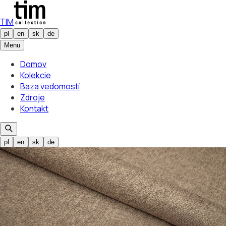
TIM
pl
en
sk
de
Menu
Domov
Kolekcie
Baza vedomostí
Zdroje
Kontakt
pl
en
sk
de
Vybraný odtieň
Shaggy 01
01
Vybraný odtieň
Shaggy 01
01
/
20