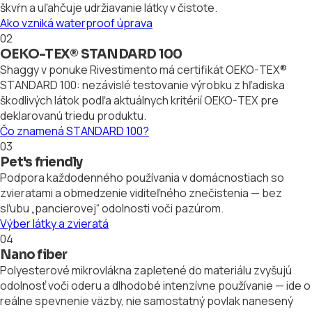
škvŕn a uľahčuje udržiavanie látky v čistote.
Ako vzniká waterproof úprava
02
OEKO-TEX® STANDARD 100
Shaggy v ponuke Rivestimento má certifikát OEKO-TEX®
STANDARD 100: nezávislé testovanie výrobku z hľadiska
škodlivých látok podľa aktuálnych kritérií OEKO-TEX pre
deklarovanú triedu produktu.
Čo znamená STANDARD 100?
03
Pet's friendly
Podpora každodenného používania v domácnostiach so
zvieratami a obmedzenie viditeľného znečistenia — bez
sľubu „pancierovej“ odolnosti voči pazúrom.
Výber látky a zvieratá
04
Nano fiber
Polyesterové mikrovlákna zapletené do materiálu zvyšujú
odolnosť voči oderu a dlhodobé intenzívne používanie — ide o
reálne spevnenie väzby, nie samostatný povlak nanesený