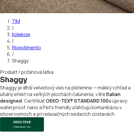
01
02
03
04
05
06
07
08
09
10
11
12
13
14
15
16
17
18
19
20
TIM
/
Kolekcie
/
Rivestimento
/
Shaggy
Produkt / poťahová látka
Shaggy
Shaggy je dlhší velvetový vlas na pletenine — mäkký vzhľad a
útulný efekt na veľkých plochách čalúnenia, v línii
Italian
designed
. Certifikát
OEKO-TEX® STANDARD 100
a úpravy
waterproof, nano a Pet's friendly uľahčujú komunikáciu v
showroomoch a pri relaxačných sedacích zostavách.