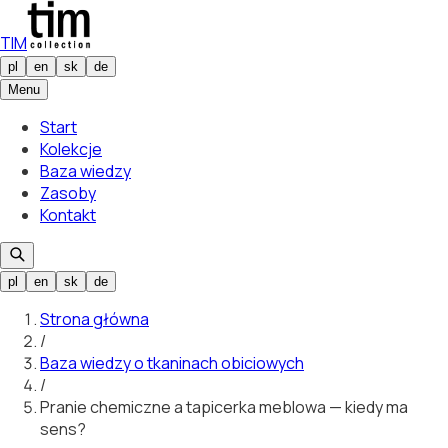
TIM
pl
en
sk
de
Menu
Start
Kolekcje
Baza wiedzy
Zasoby
Kontakt
pl
en
sk
de
Strona główna
/
Baza wiedzy o tkaninach obiciowych
/
Pranie chemiczne a tapicerka meblowa — kiedy ma
sens?