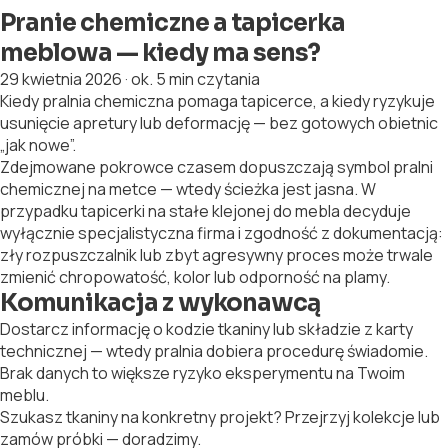
Pranie chemiczne a tapicerka
meblowa — kiedy ma sens?
29 kwietnia 2026
·
ok. 5 min czytania
Kiedy pralnia chemiczna pomaga tapicerce, a kiedy ryzykuje
usunięcie apretury lub deformację — bez gotowych obietnic
„jak nowe”.
Zdejmowane pokrowce czasem dopuszczają symbol pralni
chemicznej na metce — wtedy ścieżka jest jasna. W
przypadku tapicerki na stałe klejonej do mebla decyduje
wyłącznie specjalistyczna firma i zgodność z dokumentacją:
zły rozpuszczalnik lub zbyt agresywny proces może trwale
zmienić chropowatość, kolor lub odporność na plamy.
Komunikacja z wykonawcą
Dostarcz informację o kodzie tkaniny lub składzie z karty
technicznej — wtedy pralnia dobiera procedurę świadomie.
Brak danych to większe ryzyko eksperymentu na Twoim
meblu.
Szukasz tkaniny na konkretny projekt? Przejrzyj kolekcje lub
zamów próbki — doradzimy.