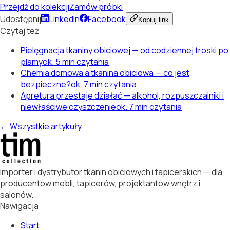
Przejdź do kolekcji
Zamów próbki
Udostępnij
LinkedIn
Facebook
Kopiuj link
Czytaj też
Pielęgnacja tkaniny obiciowej — od codziennej troski po
plamy
ok. 5 min czytania
Chemia domowa a tkanina obiciowa — co jest
bezpieczne?
ok. 7 min czytania
Apretura przestaje działać — alkohol, rozpuszczalniki i
niewłaściwe czyszczenie
ok. 7 min czytania
← Wszystkie artykuły
Importer i dystrybutor tkanin obiciowych i tapicerskich — dla
producentów mebli, tapicerów, projektantów wnętrz i
salonów.
Nawigacja
Start