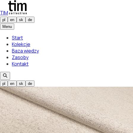
TIM
pl
en
sk
de
Menu
Start
Kolekcje
Baza wiedzy
Zasoby
Kontakt
pl
en
sk
de
Wybrany kolor
Punto 01
01
Wybrany kolor
Punto 01
01
/
16