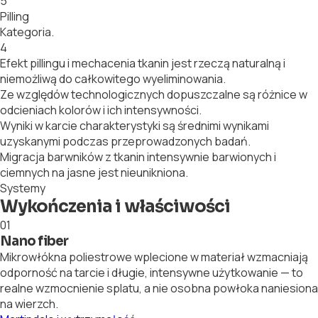
5
Pilling
Kategoria.
4
Efekt pillingu i mechacenia tkanin jest rzeczą naturalną i
niemożliwą do całkowitego wyeliminowania.
Ze względów technologicznych dopuszczalne są różnice w
odcieniach kolorów i ich intensywności.
Wyniki w karcie charakterystyki są średnimi wynikami
uzyskanymi podczas przeprowadzonych badań.
Migracja barwników z tkanin intensywnie barwionych i
ciemnych na jasne jest nieunikniona.
Systemy
Wykończenia i właściwości
01
Nano fiber
Mikrowłókna poliestrowe wplecione w materiał wzmacniają
odporność na tarcie i długie, intensywne użytkowanie — to
realne wzmocnienie splatu, a nie osobna powłoka naniesiona
na wierzch.