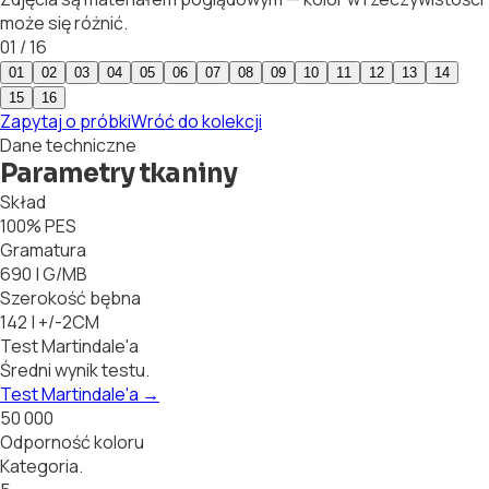
może się różnić.
01
/
16
01
02
03
04
05
06
07
08
09
10
11
12
13
14
15
16
Zapytaj o próbki
Wróć do kolekcji
Dane techniczne
Parametry tkaniny
Skład
100% PES
Gramatura
690 | G/MB
Szerokość bębna
142 | +/-2CM
Test Martindale'a
Średni wynik testu.
Test Martindale'a
→
50 000
Odporność koloru
Kategoria.