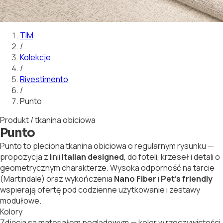
01
02
03
04
05
06
07
08
09
10
11
12
13
14
15
16
TIM
/
Kolekcje
/
Rivestimento
/
Punto
Produkt / tkanina obiciowa
Punto
Punto to pleciona tkanina obiciowa o regularnym rysunku —
propozycja z linii
Italian designed
, do foteli, krzeseł i detali o
geometrycznym charakterze. Wysoka odporność na tarcie
(Martindale) oraz wykończenia
Nano Fiber
i
Pet's friendly
wspierają ofertę pod codzienne użytkowanie i zestawy
modułowe.
Kolory
Zdjęcia są materiałem poglądowym — kolor w rzeczywistości