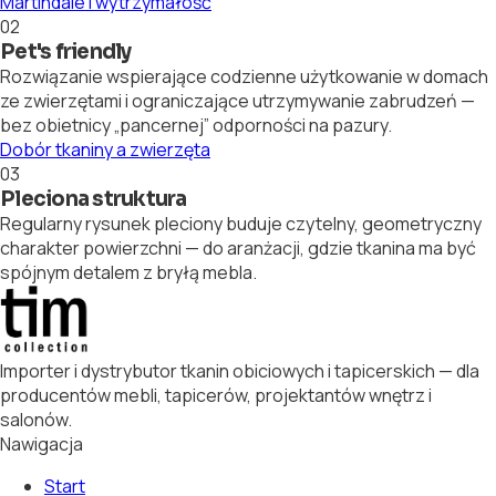
Martindale i wytrzymałość
02
Pet's friendly
Rozwiązanie wspierające codzienne użytkowanie w domach
ze zwierzętami i ograniczające utrzymywanie zabrudzeń —
bez obietnicy „pancernej” odporności na pazury.
Dobór tkaniny a zwierzęta
03
Pleciona struktura
Regularny rysunek pleciony buduje czytelny, geometryczny
charakter powierzchni — do aranżacji, gdzie tkanina ma być
spójnym detalem z bryłą mebla.
Importer i dystrybutor tkanin obiciowych i tapicerskich — dla
producentów mebli, tapicerów, projektantów wnętrz i
salonów.
Nawigacja
Start