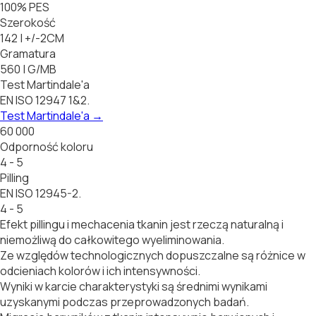
100% PES
Szerokość
142 | +/-2CM
Gramatura
560 | G/MB
Test Martindale'a
EN ISO 12947 1&2.
Test Martindale'a
→
60 000
Odporność koloru
4 - 5
Pilling
EN ISO 12945-2.
4 - 5
Efekt pillingu i mechacenia tkanin jest rzeczą naturalną i
niemożliwą do całkowitego wyeliminowania.
Ze względów technologicznych dopuszczalne są różnice w
odcieniach kolorów i ich intensywności.
Wyniki w karcie charakterystyki są średnimi wynikami
uzyskanymi podczas przeprowadzonych badań.