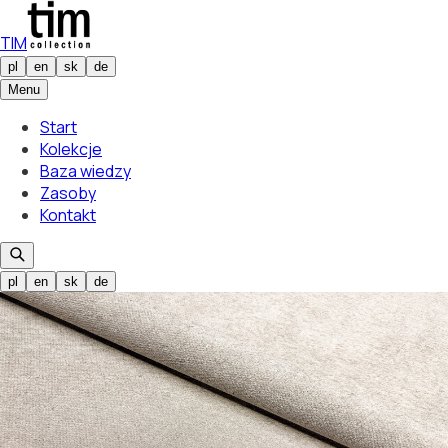
TIM
pl
en
sk
de
Menu
Start
Kolekcje
Baza wiedzy
Zasoby
Kontakt
pl
en
sk
de
Wybrany kolor
Xenia 01
01
Wybrany kolor
Xenia 01
01
/
20