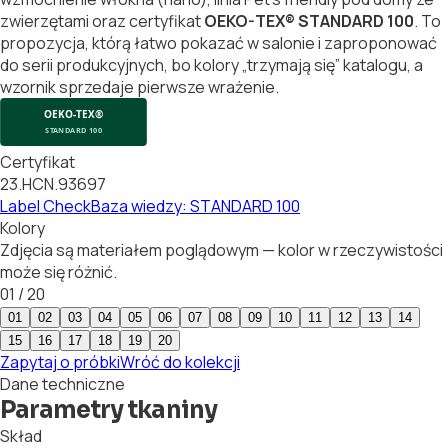
zwierzętami oraz certyfikat
OEKO-TEX® STANDARD 100
. To
propozycja, którą łatwo pokazać w salonie i zaproponować
do serii produkcyjnych, bo kolory „trzymają się” katalogu, a
wzornik sprzedaje pierwsze wrażenie.
Certyfikat
23.HCN.93697
Label Check
Baza wiedzy: STANDARD 100
Kolory
Zdjęcia są materiałem poglądowym — kolor w rzeczywistości
może się różnić.
01
/
20
01
02
03
04
05
06
07
08
09
10
11
12
13
14
15
16
17
18
19
20
Zapytaj o próbki
Wróć do kolekcji
Dane techniczne
Parametry tkaniny
Skład