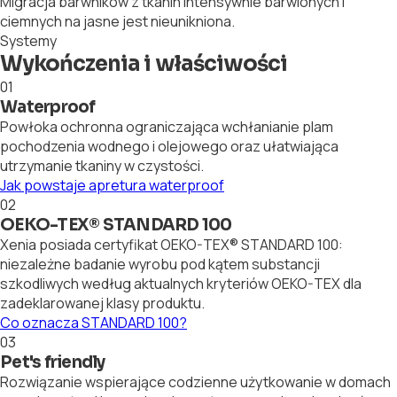
Migracja barwników z tkanin intensywnie barwionych i
ciemnych na jasne jest nieunikniona.
Systemy
Wykończenia i właściwości
01
Waterproof
Powłoka ochronna ograniczająca wchłanianie plam
pochodzenia wodnego i olejowego oraz ułatwiająca
utrzymanie tkaniny w czystości.
Jak powstaje apretura waterproof
02
OEKO-TEX® STANDARD 100
Xenia posiada certyfikat OEKO-TEX® STANDARD 100:
niezależne badanie wyrobu pod kątem substancji
szkodliwych według aktualnych kryteriów OEKO-TEX dla
zadeklarowanej klasy produktu.
Co oznacza STANDARD 100?
03
Pet's friendly
Rozwiązanie wspierające codzienne użytkowanie w domach