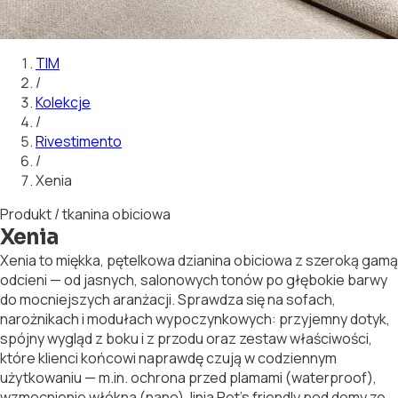
01
02
03
04
05
06
07
08
09
10
11
12
13
14
15
16
17
18
19
20
TIM
/
Kolekcje
/
Rivestimento
/
Xenia
Produkt / tkanina obiciowa
Xenia
Xenia to miękka, pętelkowa dzianina obiciowa z szeroką gamą
odcieni — od jasnych, salonowych tonów po głębokie barwy
do mocniejszych aranżacji. Sprawdza się na sofach,
narożnikach i modułach wypoczynkowych: przyjemny dotyk,
spójny wygląd z boku i z przodu oraz zestaw właściwości,
które klienci końcowi naprawdę czują w codziennym
użytkowaniu — m.in. ochrona przed plamami (waterproof),
wzmocnienie włókna (nano), linia Pet's friendly pod domy ze