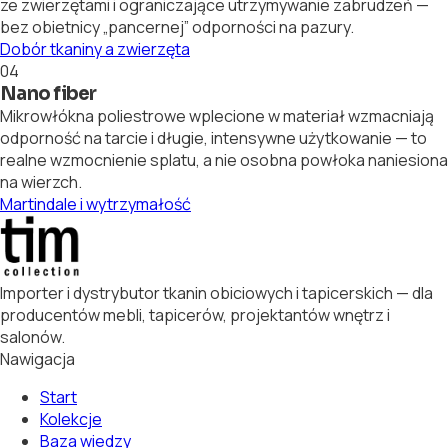
ze zwierzętami i ograniczające utrzymywanie zabrudzeń —
bez obietnicy „pancernej” odporności na pazury.
Dobór tkaniny a zwierzęta
04
Nano fiber
Mikrowłókna poliestrowe wplecione w materiał wzmacniają
odporność na tarcie i długie, intensywne użytkowanie — to
realne wzmocnienie splatu, a nie osobna powłoka naniesiona
na wierzch.
Martindale i wytrzymałość
Importer i dystrybutor tkanin obiciowych i tapicerskich — dla
producentów mebli, tapicerów, projektantów wnętrz i
salonów.
Nawigacja
Start
Kolekcje
Baza wiedzy