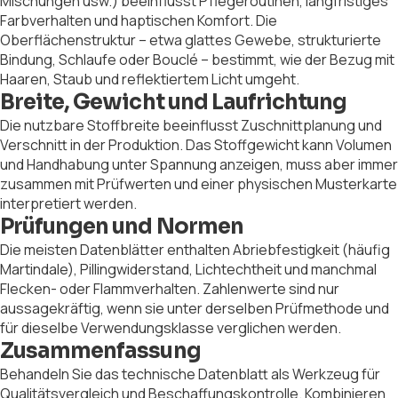
Mischungen usw.) beeinflusst Pflegeroutinen, langfristiges
Farbverhalten und haptischen Komfort. Die
Oberflächenstruktur – etwa glattes Gewebe, strukturierte
Bindung, Schlaufe oder Bouclé – bestimmt, wie der Bezug mit
Haaren, Staub und reflektiertem Licht umgeht.
Breite, Gewicht und Laufrichtung
Die nutzbare Stoffbreite beeinflusst Zuschnittplanung und
Verschnitt in der Produktion. Das Stoffgewicht kann Volumen
und Handhabung unter Spannung anzeigen, muss aber immer
zusammen mit Prüfwerten und einer physischen Musterkarte
interpretiert werden.
Prüfungen und Normen
Die meisten Datenblätter enthalten Abriebfestigkeit (häufig
Martindale), Pillingwiderstand, Lichtechtheit und manchmal
Flecken- oder Flammverhalten. Zahlenwerte sind nur
aussagekräftig, wenn sie unter derselben Prüfmethode und
für dieselbe Verwendungsklasse verglichen werden.
Zusammenfassung
Behandeln Sie das technische Datenblatt als Werkzeug für
Qualitätsvergleich und Beschaffungskontrolle. Kombinieren