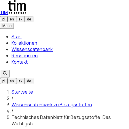
TIM
pl
en
sk
de
Menü
Start
Kollektionen
Wissensdatenbank
Ressourcen
Kontakt
pl
en
sk
de
Startseite
/
Wissensdatenbank zu Bezugsstoffen
/
Technisches Datenblatt für Bezugsstoffe: Das
Wichtigste