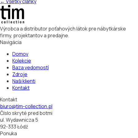
← Všetky články
Výrobca a distributor poťahových látok pre nábytkárske
firmy, projektantov a predajne.
Navigácia
Domov
Kolekcie
Baza vedomostí
Zdroje
Naši klienti
Kontakt
Kontakt
biuro@tim-collection.pl
Číslo skryté pred botmi
ul. Wydawnicza 5
92-333 Łódź
Ponuka