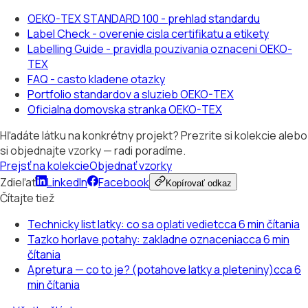
OEKO-TEX STANDARD 100 - prehlad standardu
Label Check - overenie cisla certifikatu a etikety
Labelling Guide - pravidla pouzivania oznaceni OEKO-
TEX
FAQ - casto kladene otazky
Portfolio standardov a sluzieb OEKO-TEX
Oficialna domovska stranka OEKO-TEX
Hľadáte látku na konkrétny projekt? Prezrite si kolekcie alebo
si objednajte vzorky — radi poradíme.
Prejsť na kolekcie
Objednať vzorky
Zdieľať
LinkedIn
Facebook
Kopírovať odkaz
Čítajte tiež
Technicky list latky: co sa oplati vediet
cca 6 min čítania
Tazko horlave potahy: zakladne oznacenia
cca 6 min
čítania
Apretura — co to je? (potahove latky a pleteniny)
cca 6
min čítania