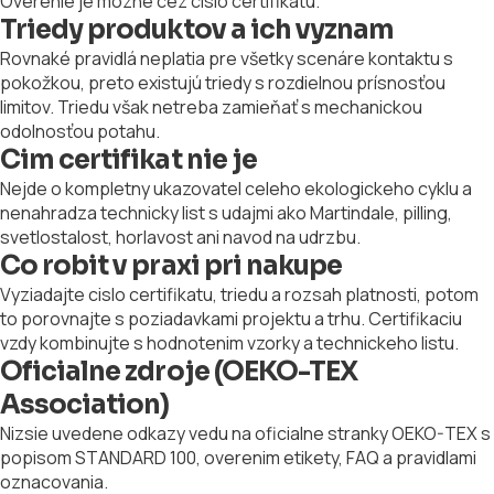
Overenie je mozne cez cislo certifikatu.
Triedy produktov a ich vyznam
Rovnaké pravidlá neplatia pre všetky scenáre kontaktu s
pokožkou, preto existujú triedy s rozdielnou prísnosťou
limitov. Triedu však netreba zamieňať s mechanickou
odolnosťou potahu.
Cim certifikat nie je
Nejde o kompletny ukazovatel celeho ekologickeho cyklu a
nenahradza technicky list s udajmi ako Martindale, pilling,
svetlostalost, horlavost ani navod na udrzbu.
Co robit v praxi pri nakupe
Vyziadajte cislo certifikatu, triedu a rozsah platnosti, potom
to porovnajte s poziadavkami projektu a trhu. Certifikaciu
vzdy kombinujte s hodnotenim vzorky a technickeho listu.
Oficialne zdroje (OEKO-TEX
Association)
Nizsie uvedene odkazy vedu na oficialne stranky OEKO-TEX s
popisom STANDARD 100, overenim etikety, FAQ a pravidlami
oznacovania.