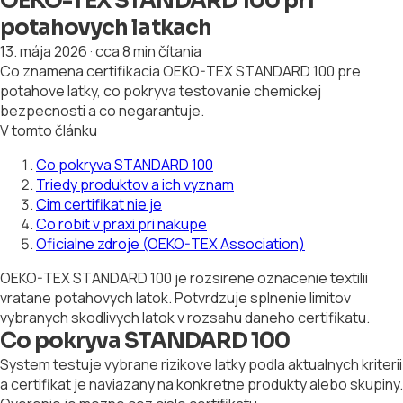
OEKO-TEX STANDARD 100 pri
potahovych latkach
13. mája 2026
·
cca 8 min čítania
Co znamena certifikacia OEKO-TEX STANDARD 100 pre
potahove latky, co pokryva testovanie chemickej
bezpecnosti a co negarantuje.
V tomto článku
Co pokryva STANDARD 100
Triedy produktov a ich vyznam
Cim certifikat nie je
Co robit v praxi pri nakupe
Oficialne zdroje (OEKO-TEX Association)
OEKO-TEX STANDARD 100 je rozsirene oznacenie textilii
vratane potahovych latok. Potvrdzuje splnenie limitov
vybranych skodlivych latok v rozsahu daneho certifikatu.
Co pokryva STANDARD 100
System testuje vybrane rizikove latky podla aktualnych kriterii
a certifikat je naviazany na konkretne produkty alebo skupiny.