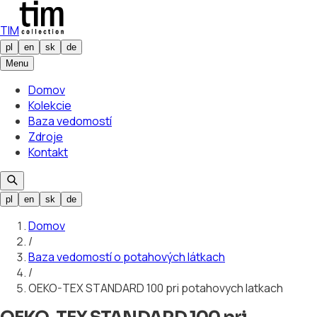
TIM
pl
en
sk
de
Menu
Domov
Kolekcie
Baza vedomostí
Zdroje
Kontakt
pl
en
sk
de
Domov
/
Baza vedomostí o potahových látkach
/
OEKO-TEX STANDARD 100 pri potahovych latkach